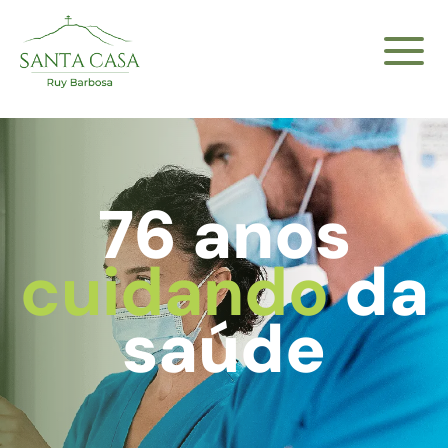
76 anos
cuidando
da
saúde