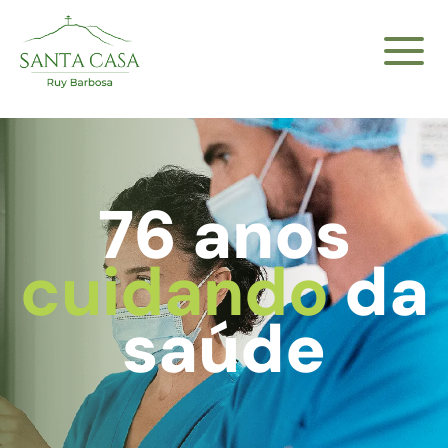
76 anos
cuidando
da
saúde